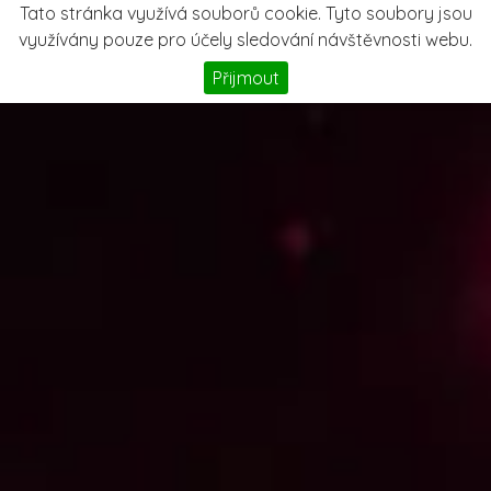
Tato stránka využívá souborů cookie. Tyto soubory jsou
využívány pouze pro účely sledování návštěvnosti webu.
Přijmout