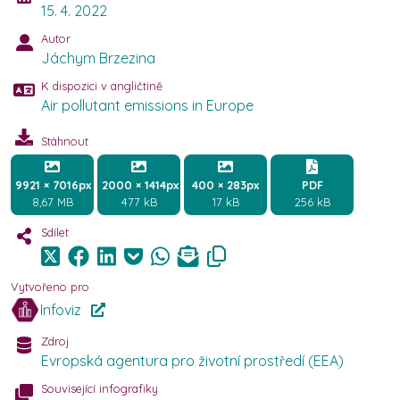
15. 4. 2022
Autor
Jáchym Brzezina
K dispozici v angličtině
Air pollutant emissions in Europe
Stáhnout
9921 × 7016px
2000 × 1414px
400 × 283px
PDF
8,67 MB
477 kB
17 kB
256 kB
Sdílet
Vytvořeno pro
Infoviz
Zdroj
Evropská agentura pro životní prostředí (EEA)
Související infografiky