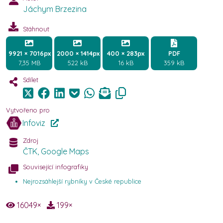
Jáchym Brzezina
Stáhnout
9921 × 7016px
2000 × 1414px
400 × 283px
PDF
7,35 MB
522 kB
16 kB
359 kB
Sdílet
Vytvořeno pro
Infoviz
Zdroj
ČTK, Google Maps
Související infografiky
Nejrozsáhlejší rybníky v České republice
16049
×
199
×