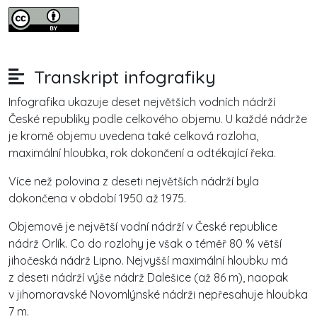
Transkript infografiky
Infografika ukazuje deset největších vodních nádrží
České republiky podle celkového objemu. U každé nádrže
je kromě objemu uvedena také celková rozloha,
maximální hloubka, rok dokončení a odtékající řeka.
Více než polovina z deseti největších nádrží byla
dokončena v období 1950 až 1975.
Objemově je největší vodní nádrží v České republice
nádrž Orlík. Co do rozlohy je však o téměř 80 % větší
jihočeská nádrž Lipno. Nejvyšší maximální hloubku má
z deseti nádrží výše nádrž Dalešice (až 86 m), naopak
v jihomoravské Novomlýnské nádrži nepřesahuje hloubka
7 m.