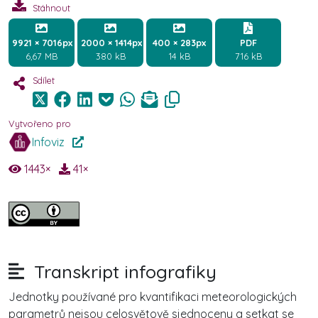
Stáhnout
9921 × 7016px
2000 × 1414px
400 × 283px
PDF
6,67 MB
380 kB
14 kB
716 kB
Sdílet
Vytvořeno pro
Infoviz
1443
×
41
×
Transkript infografiky
Jednotky používané pro kvantifikaci meteorologických
parametrů nejsou celosvětově sjednoceny a setkat se