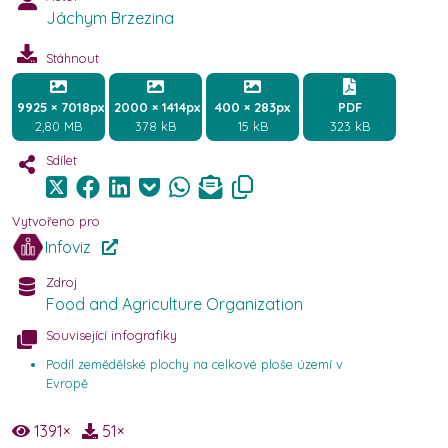
Jáchym Brzezina
Stáhnout
9925 × 7018px
2000 × 1414px
400 × 283px
PDF
2,80 MB
378 kB
15 kB
323 kB
Sdílet
Vytvořeno pro
Infoviz
Zdroj
Food and Agriculture Organization
Související infografiky
Podíl zemědělské plochy na celkové ploše území v
Evropě
1391
×
51
×