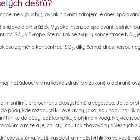
selých dešťů?
sopečné výbuchy), avšak hlavním zdrojem je dnes spalování fo
ižovalo pH srážek. Vysoká intenzita spalování fosilních pali
entrací SO
v Evropě. Stejně tak se zvýšily koncentrace NO
, 
2
X
oklesu zejména koncentrací SO
, díky čemuž dnes nejsou ne
2
ré mají nežádoucí vliv na lidské zdraví a v zákoně o ochraně ov
é imisní limit pro ochranu ekosystémů a vegetace. Je to prot
o půdy, kde rozpouští klíčové živiny, jako jsou např. hořčík
í hliníku do půdy, což komplikuje přijímání vody. Nejvíce js
mrakům a mlze a jejich listy jsou tak zbavovány důležitých živ
dní ekosystémy. Vyšší kyselost a množství hliníku ve vodě můž