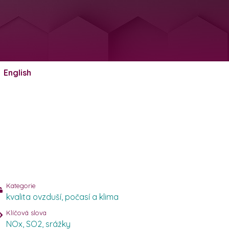
English
Kategorie
kvalita ovzduší
,
počasí a klima
Klíčová slova
NOx
,
SO2
,
srážky