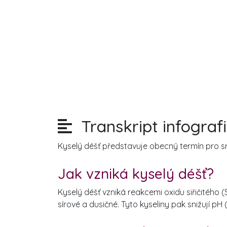
Transkript infograf
Kyselý déšť představuje obecný termín pro sr
Jak vzniká kyselý déšť?
Kyselý déšť vzniká reakcemi oxidu siřičitého 
sírové a dusičné. Tyto kyseliny pak snižují p