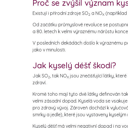
Proč se zvýšil význam ky
Existují i přírodní zdroje SO
a NO
(například 
2
X
Od začátku průmyslové revoluce se postupně sn
a 80. letech k velmi výraznému nárůstu konc
V posledních dekádách došlo k výraznému p
jako v minulosti.
Jak kyselý déšť škodí?
Jak SO
, tak NO
jsou znečišťující látky, kte
2
X
zdraví.
Kromě toho mají tyto dvě látky definován tak
velmi zásadní dopad. Kyselá voda se vsakuje d
pro zdravý vývoj. Zároveň dochází k vylučován
smrky a jedle), které jsou vystaveny kyselým 
Kyselý déšť má velmi negativní dopad i na vo