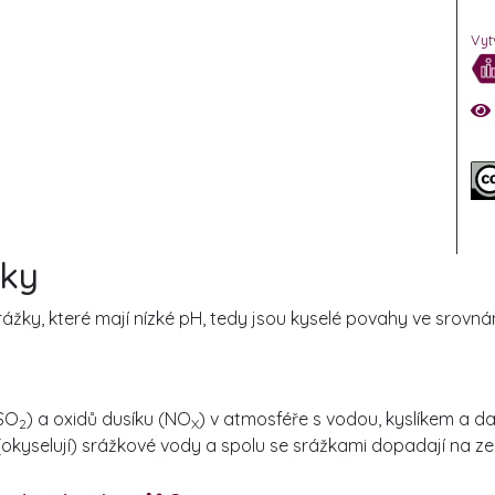
Vyt
iky
ážky, které mají nízké pH, tedy jsou kyselé povahy ve srovná
(SO
) a oxidů dusíku (NO
) v atmosféře s vodou, kyslíkem a da
2
X
H (okyselují) srážkové vody a spolu se srážkami dopadají na 