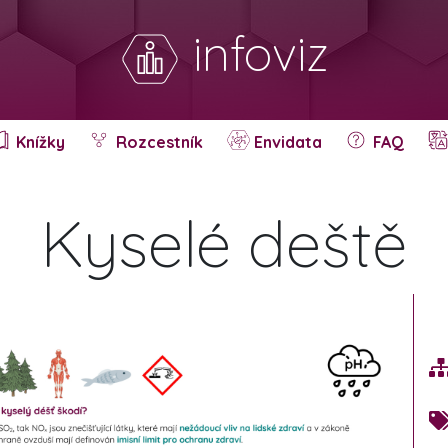
infoviz
Knížky
Rozcestník
Envidata
FAQ
Kyselé deště