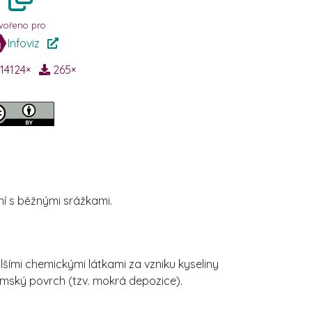
vořeno pro
Infoviz
14124
×
265
×
ní s běžnými srážkami.
lšími chemickými látkami za vzniku kyseliny
zemský povrch (tzv. mokrá depozice).