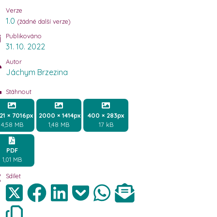
Verze
1.0
(žádné další verze)
Publikováno
31. 10. 2022
Autor
Jáchym Brzezina
Stáhnout
21 × 7016px
2000 × 1414px
400 × 283px
4,58 MB
1,48 MB
17 kB
PDF
1,01 MB
Sdílet