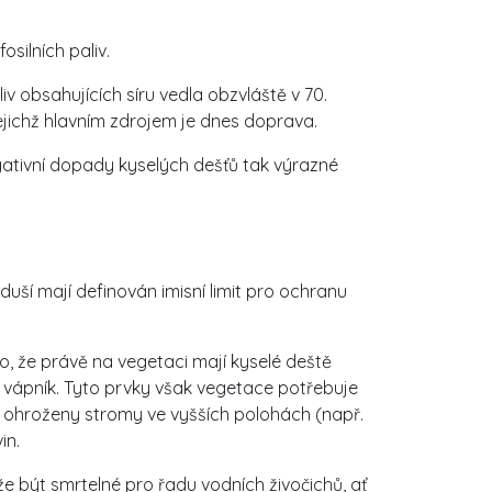
silních paliv.
v obsahujících síru vedla obzvláště v 70.
jejichž hlavním zdrojem je dnes doprava.
gativní dopady kyselých dešťů tak výrazné
zduší mají definován imisní limit pro ochranu
o, že právě na vegetaci mají kyselé deště
 a vápník. Tyto prvky však vegetace potřebuje
ou ohroženy stromy ve vyšších polohách (např.
in.
e být smrtelné pro řadu vodních živočichů, ať