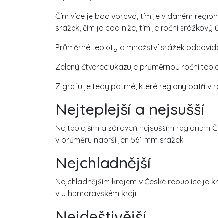
Čím více je bod vpravo, tím je v daném regionu
srážek, čím je bod níže, tím je roční srážkový ú
Průměrné teploty a množství srážek odpovíd
Zelený čtverec ukazuje průměrnou roční teplo
Z grafu je tedy patrné, které regiony patří v 
Nejteplejší a nejsušší
Nejteplejším a zároveň nejsušším regionem Če
v průměru naprší jen 561 mm srážek.
Nejchladnější
Nejchladnějším krajem v České republice je kr
v Jihomoravském kraji.
Nejdeštivější