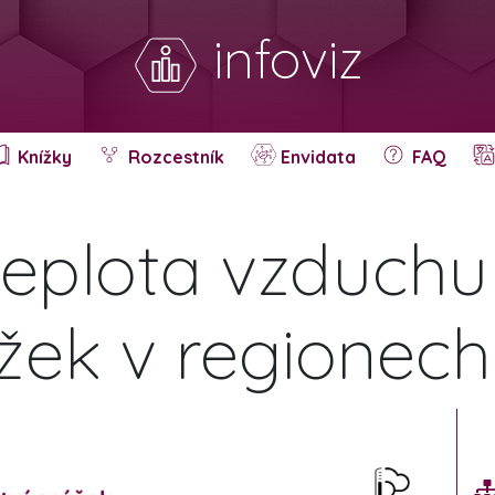
infoviz
Knížky
Rozcestník
Envidata
FAQ
eplota vzduchu
žek v regionec