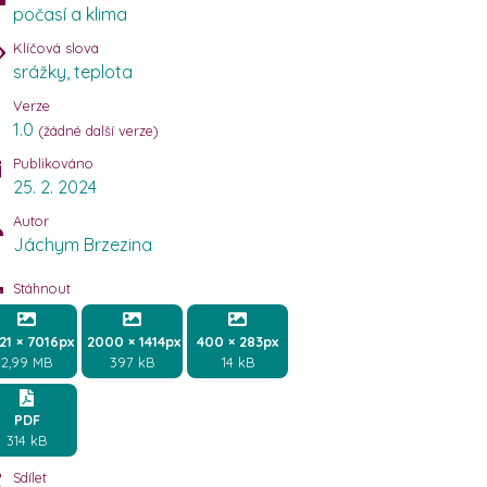
počasí a klima
Klíčová slova
srážky
,
teplota
Verze
1.0
(žádné další verze)
Publikováno
25. 2. 2024
Autor
Jáchym Brzezina
Stáhnout
21 × 7016px
2000 × 1414px
400 × 283px
2,99 MB
397 kB
14 kB
PDF
314 kB
Sdílet