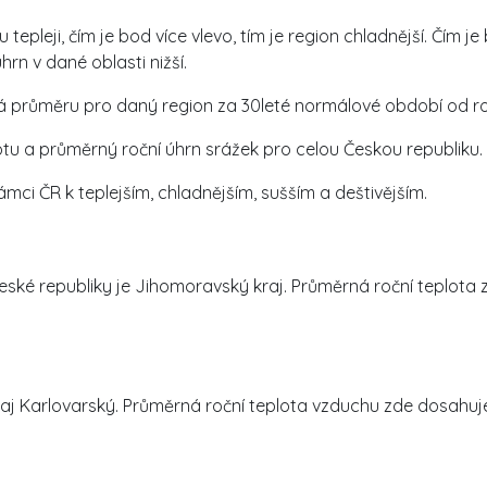
 tepleji, čím je bod více vlevo, tím je region chladnější. Čím
hrn v dané oblasti nižší.
á průměru pro daný region za 30leté normálové období od ro
tu a průměrný roční úhrn srážek pro celou Českou republiku.
rámci ČR k teplejším, chladnějším, sušším a deštivějším.
ské republiky je Jihomoravský kraj. Průměrná roční teplota z
aj Karlovarský. Průměrná roční teplota vzduchu zde dosahuje 