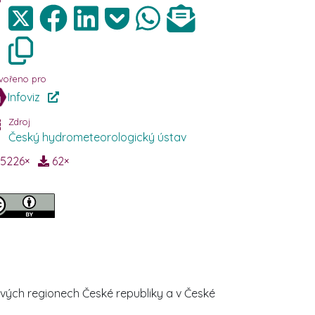
vořeno pro
Infoviz
Zdroj
Český hydrometeorologický ústav
5226
×
62
×
vých regionech České republiky a v České