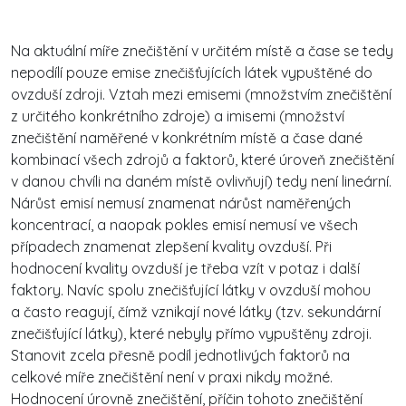
Na aktuální míře znečištění v určitém místě a čase se tedy
nepodílí pouze emise znečišťujících látek vypuštěné do
ovzduší zdroji. Vztah mezi emisemi (množstvím znečištění
z určitého konkrétního zdroje) a imisemi (množství
znečištění naměřené v konkrétním místě a čase dané
kombinací všech zdrojů a faktorů, které úroveň znečištění
v danou chvíli na daném místě ovlivňují) tedy není lineární.
Nárůst emisí nemusí znamenat nárůst naměřených
koncentrací, a naopak pokles emisí nemusí ve všech
případech znamenat zlepšení kvality ovzduší. Při
hodnocení kvality ovzduší je třeba vzít v potaz i další
faktory. Navíc spolu znečišťující látky v ovzduší mohou
a často reagují, čímž vznikají nové látky (tzv. sekundární
znečišťující látky), které nebyly přímo vypuštěny zdroji.
Stanovit zcela přesně podíl jednotlivých faktorů na
celkové míře znečištění není v praxi nikdy možné.
Hodnocení úrovně znečištění, příčin tohoto znečištění