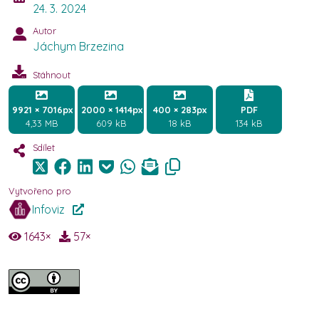
24. 3. 2024
Autor
Jáchym Brzezina
Stáhnout
9921 × 7016px
2000 × 1414px
400 × 283px
PDF
4,33 MB
609 kB
18 kB
134 kB
Sdílet
Vytvořeno pro
Infoviz
1643
×
57
×