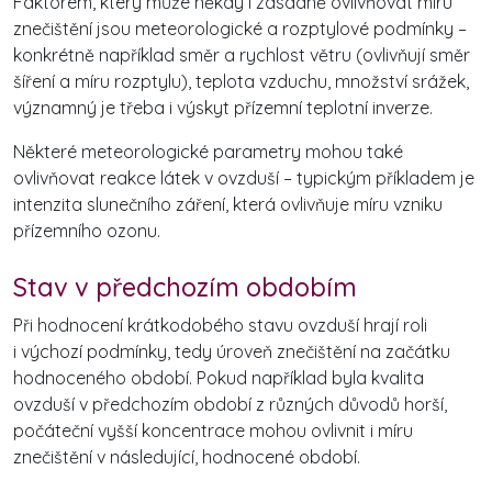
Faktorem, který může někdy i zásadně ovlivňovat míru
znečištění jsou meteorologické a rozptylové podmínky –
konkrétně například směr a rychlost větru (ovlivňují směr
šíření a míru rozptylu), teplota vzduchu, množství srážek,
významný je třeba i výskyt přízemní teplotní inverze.
Některé meteorologické parametry mohou také
ovlivňovat reakce látek v ovzduší – typickým příkladem je
intenzita slunečního záření, která ovlivňuje míru vzniku
přízemního ozonu.
Stav v předchozím obdobím
Při hodnocení krátkodobého stavu ovzduší hrají roli
i výchozí podmínky, tedy úroveň znečištění na začátku
hodnoceného období. Pokud například byla kvalita
ovzduší v předchozím období z různých důvodů horší,
počáteční vyšší koncentrace mohou ovlivnit i míru
znečištění v následující, hodnocené období.