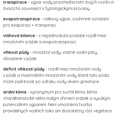
transpirace
- výpar vody prostřednictvím živých rostlin či
živočichů související s fyziologickými procesy.
evapotranspirace
- celkový výpar, souhrnné označení
pro evaporaci + transpiraci.
vláhová bilance
- v nejjednodušší podobě rozdíl mezi
množstvím srážek a evapotranspirací.
vlhkost půdy
- množství vody, včetně vodní páry,
obsažené v půdě.
deficit vlhkosti půdy
- rozdíl mezi množstvím vody
v půdě a maximálním množstvím vody, které tato půda
může zadržovat po odtoku vody vlivem gravitace.
aridní klima
- synonymum pro suché klima, klima
charakteristické velmi malým úhrnem srážek a vysokým
potenciálním výparem. Není umožněna tvorba
pravidelných vodních toků ani dostatečný růst vegetace.