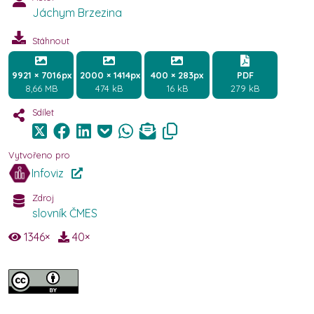
Jáchym Brzezina
Stáhnout
9921 × 7016px
2000 × 1414px
400 × 283px
PDF
8,66 MB
474 kB
16 kB
279 kB
Sdílet
Vytvořeno pro
Infoviz
Zdroj
slovník ČMES
1346
×
40
×