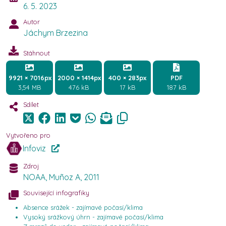
6. 5. 2023
Autor
Jáchym Brzezina
Stáhnout
9921 × 7016px
2000 × 1414px
400 × 283px
PDF
3,54 MB
476 kB
17 kB
187 kB
Sdílet
Vytvořeno pro
Infoviz
Zdroj
NOAA, Muñoz A, 2011
Související infografiky
Absence srážek - zajímavé počasí/klima
Vysoký srážkový úhrn - zajímavé počasí/klima