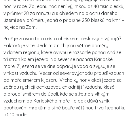
nocí v roce. Za jednu noc není výjimkou až 40 tisíc blesků,
v průměr 28 za minutu a s ohledem na plochu daného
2
území se v průměru jedná o přibližně 250 blesků na km
–
nejvíce na Zemi.
Proč je zrovna toto místo ohniskem bleskových výbojů?
Faktorů je více. Jedním z nich jsou větrné poměry
v daném regionu, které ovlivňuje rozsáhlé pohoří And ze
tří stran kolem jezera. Na sever se nachází Karibské
moře. Z jezera se ve dne odpařuje voda a zvyšuje se
vlhkost vzduchu. Večer od severovýchodu proudí vzduch
od moře směrem k jezeru. Vrcholky hor v okolí jezera se
začnou rychleji ochlazovat, chladnější vzduchu klesá
a proudí směrem do údolí, kde se střetne s vlhkým
vzduchem od Karibského moře. To pak dává vznik
bouřkovým mrakům a silné bouře většinou trvají jednotky
až 10 hodin.