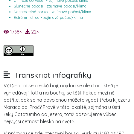
Z mrazů do veder - zajímavé počasí/klima
Slunečné počasí - zajímavé počasí/klima
Nesnesitelné horko - zajímavé počasí/klima
Extrémní chlad - zajímavé počasí/klima
1738
×
22
×
Transkript infografiky
Většina lidí se blesků bojí, najdou se ale i tací, kteří je
vyhledávají, fotí a na bouřky se těší. Pokud mezi ně
patříte, pak se na dovolenou můžete vydat třeba k jezeru
Maracaibo. Proč? Právě v této lokalitě, zejména u ústí
řeky Catatumbo do jezera, totiž pozorujeme vůbec
nejvyšší četnost blesků na světě.
V průměru se zde intenzivní bouřky vyskytují 160 až 180