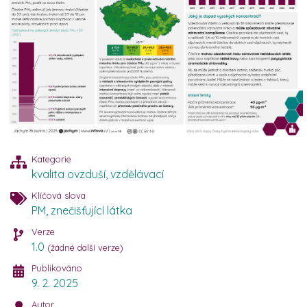
Kategorie
kvalita ovzduší
,
vzdělávací
Klíčová slova
PM
,
znečišťující látka
Verze
1.0
(žádné další verze)
Publikováno
9. 2. 2025
Autor