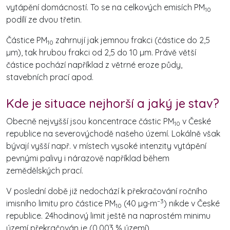
vytápění domácností. To se na celkových emisích PM
10
podílí ze dvou třetin.
Částice PM
zahrnují jak jemnou frakci (částice do 2,5
10
µm), tak hrubou frakci od 2,5 do 10 µm. Právě větší
částice pochází například z větrné eroze půdy,
stavebních prací apod.
Kde je situace nejhorší a jaký je stav?
Obecně nejvyšší jsou koncentrace částic PM
v České
10
republice na severovýchodě našeho území. Lokálně však
bývají vyšší např. v místech vysoké intenzity vytápění
pevnými palivy i nárazově například během
zemědělských prací.
V poslední době již nedochází k překračování ročního
–3
imisního limitu pro částice PM
(40 µg∙m
) nikde v České
10
republice. 24hodinový limit ještě na naprostém minimu
území překračován je (0,003 % území).