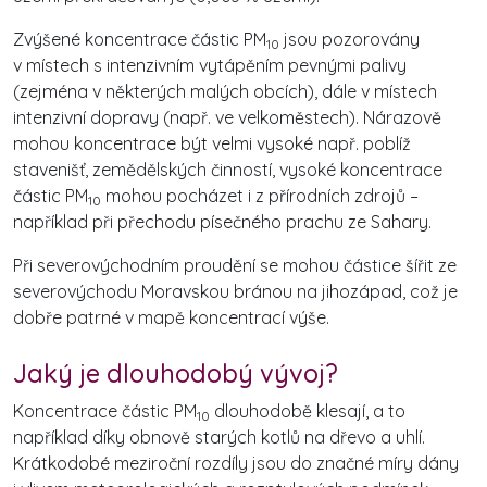
Zvýšené koncentrace částic PM
jsou pozorovány
10
v místech s intenzivním vytápěním pevnými palivy
(zejména v některých malých obcích), dále v místech
intenzivní dopravy (např. ve velkoměstech). Nárazově
mohou koncentrace být velmi vysoké např. poblíž
stavenišť, zemědělských činností, vysoké koncentrace
částic PM
mohou pocházet i z přírodních zdrojů –
10
například při přechodu písečného prachu ze Sahary.
Při severovýchodním proudění se mohou částice šířit ze
severovýchodu Moravskou bránou na jihozápad, což je
dobře patrné v mapě koncentrací výše.
Jaký je dlouhodobý vývoj?
Koncentrace částic PM
dlouhodobě klesají, a to
10
například díky obnově starých kotlů na dřevo a uhlí.
Krátkodobé meziroční rozdíly jsou do značné míry dány