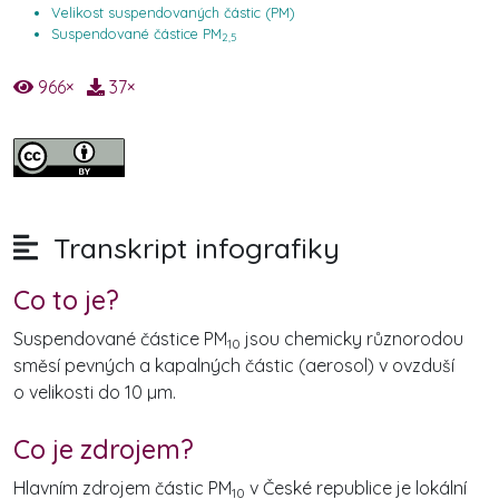
Velikost suspendovaných částic (PM)
Suspendované částice PM
2,5
966
×
37
×
Transkript infografiky
Co to je?
Suspendované částice PM
jsou chemicky různorodou
10
směsí pevných a kapalných částic (aerosol) v ovzduší
o velikosti do 10 µm.
Co je zdrojem?
Hlavním zdrojem částic PM
v České republice je lokální
10