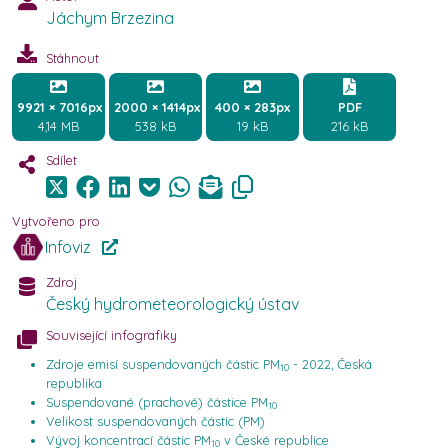
Jáchym Brzezina
Stáhnout
9921 × 7016px
2000 × 1414px
400 × 283px
PDF
4,14 MB
538 kB
19 kB
216 kB
Sdílet
Vytvořeno pro
Infoviz
Zdroj
Český hydrometeorologický ústav
Související infografiky
Zdroje emisí suspendovaných částic PM
- 2022, Česká
10
republika
Suspendované (prachové) částice PM
10
Velikost suspendovaných částic (PM)
Vývoj koncentrací částic PM
v České republice
10