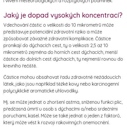
i vlivem meteorologických a rozptylových podmínek.
Jaký je dopad vysokých koncentrací?
Vdechování částic o velikosti do 10 mikrometrů může
představuje potenciální zdravotní riziko a může
způsobovat závažné zdravotní komplikace. Částice
pronikají do dýchacích cest, ty o velikosti 2,5 až 10
mikrometrů zejména do horních cest dýchacích, menší
částice do dolních cest dýchacích, ty nejmenší rovnou do
krevního řečiště.
Částice mohou obsahovat řadu zdravotně nežádoucích
látek, jako jsou například těžké kovy nebo karcinogenní
polycyklické aromatické uhlovodíky.
Mj. se může jednat o zhoršení astma, sníženou funkci plic,
předčasná úmrtí u osob s dýchacími a/nebo srdečními
poruchami, kašel. Může se také jednat o jeden z faktorů,
který může vést k rozvoji rakovinných onemocnění.